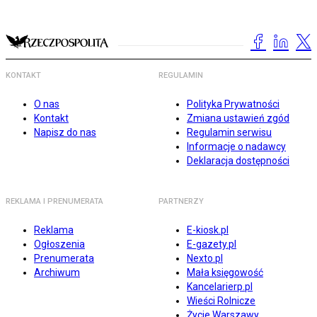
KONTAKT
REGULAMIN
O nas
Polityka Prywatności
Kontakt
Zmiana ustawień zgód
Napisz do nas
Regulamin serwisu
Informacje o nadawcy
Deklaracja dostępności
REKLAMA I PRENUMERATA
PARTNERZY
Reklama
E-kiosk.pl
Ogłoszenia
E-gazety.pl
Prenumerata
Nexto.pl
Archiwum
Mała księgowość
Kancelarierp.pl
Wieści Rolnicze
Życie Warszawy