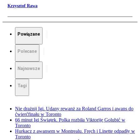
Krzysztof Rawa
Powiązane
Polecane
Najnowsze
Tagi
Nie drażnij Igi. Udany rewanż za Roland Garros i awans do
ćwierćfinału w Toronto
66 minut Igi Świątek. Polka rozbiła Viktoriję Golubić w
Toronto
Hurkacz z awansem w Montrealu. Fręch i Linette odpadły w
Toronto