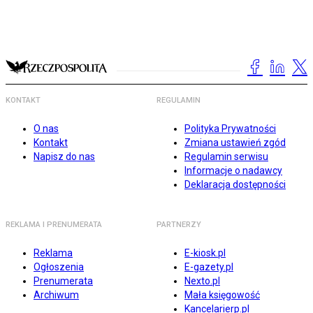
KONTAKT
REGULAMIN
O nas
Polityka Prywatności
Kontakt
Zmiana ustawień zgód
Napisz do nas
Regulamin serwisu
Informacje o nadawcy
Deklaracja dostępności
REKLAMA I PRENUMERATA
PARTNERZY
Reklama
E-kiosk.pl
Ogłoszenia
E-gazety.pl
Prenumerata
Nexto.pl
Archiwum
Mała księgowość
Kancelarierp.pl