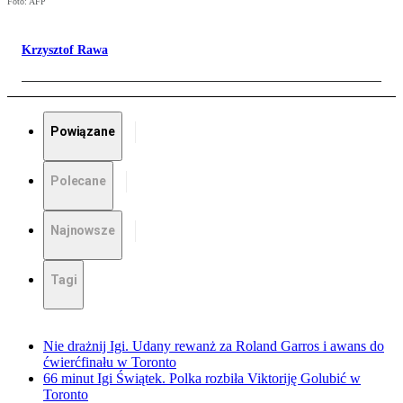
Foto: AFP
Krzysztof Rawa
Powiązane
Polecane
Najnowsze
Tagi
Nie drażnij Igi. Udany rewanż za Roland Garros i awans do
ćwierćfinału w Toronto
66 minut Igi Świątek. Polka rozbiła Viktoriję Golubić w
Toronto