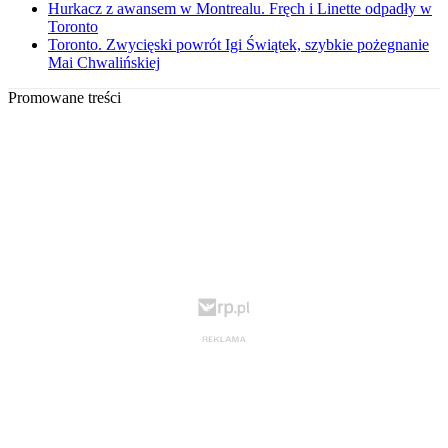
Hurkacz z awansem w Montrealu. Fręch i Linette odpadły w
Toronto
Toronto. Zwycięski powrót Igi Świątek, szybkie pożegnanie
Mai Chwalińskiej
Promowane treści