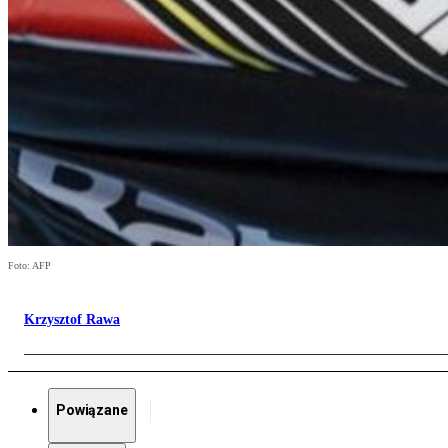
Foto: AFP
Krzysztof Rawa
Powiązane