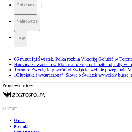
Polecane
Najnowsze
Tagi
66 minut Igi Świątek. Polka rozbiła Viktoriję Golubić w Toron
Hurkacz z awansem w Montrealu. Fręch i Linette odpadły w T
Toronto. Zwycięski powrót Igi Świątek, szybkie pożegnanie M
„Głupiutka i wystraszona”. Słowa o Świątek wywołały burzę, 
Promowane treści
KONTAKT
O nas
Kontakt