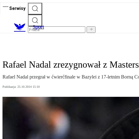
Serwisy
S
port
Rafael Nadal zrezygnował z Masters
Rafael Nadal przegrał w ćwierćfinale w Bazylei z 17-letnim Borną C
Publikacja:
25.10.2014 15:10