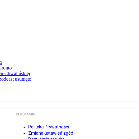
to
oronto
ai Chwalińskiej
podcast usunięto
REGULAMIN
Polityka Prywatności
Zmiana ustawień zgód