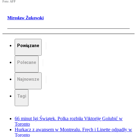
Foto: AFP
Mirosław Żukowski
Powiązane
Polecane
Najnowsze
Tagi
66 minut Igi Świątek. Polka rozbiła Viktoriję Golubić w
Toronto
Hurkacz z awansem w Montrealu. Fręch i Linette odpadły w
Toronto