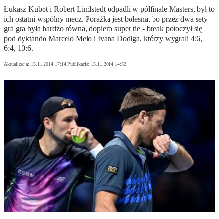
Łukasz Kubot i Robert Lindstedt odpadli w półfinale Masters, był to
ich ostatni wspólny mecz. Porażka jest bolesna, bo przez dwa sety
gra gra była bardzo równa, dopiero super tie - break potoczył się
pod dyktando Marcelo Melo i Ivana Dodiga, którzy wygrali 4:6,
6:4, 10:6.
Aktualizacja:
15.11.2014 17:14
Publikacja:
15.11.2014 14:52