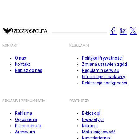
KONTAKT
REGULAMIN
O nas
Polityka Prywatności
Kontakt
Zmiana ustawień zgód
Napisz do nas
Regulamin serwisu
Informacje o nadawcy
Deklaracja dostępności
REKLAMA I PRENUMERATA
PARTNERZY
Reklama
E-kiosk.pl
Ogłoszenia
E-gazety.pl
Prenumerata
Nexto.pl
Archiwum
Mała księgowość
Kancelarierp.pl