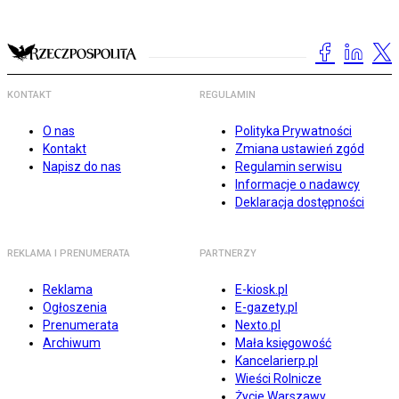
KONTAKT
REGULAMIN
O nas
Polityka Prywatności
Kontakt
Zmiana ustawień zgód
Napisz do nas
Regulamin serwisu
Informacje o nadawcy
Deklaracja dostępności
REKLAMA I PRENUMERATA
PARTNERZY
Reklama
E-kiosk.pl
Ogłoszenia
E-gazety.pl
Prenumerata
Nexto.pl
Archiwum
Mała księgowość
Kancelarierp.pl
Wieści Rolnicze
Życie Warszawy