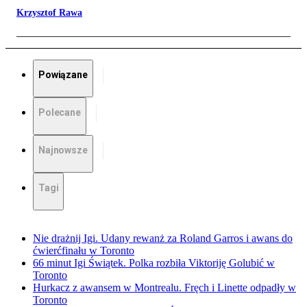
Krzysztof Rawa
Powiązane
Polecane
Najnowsze
Tagi
Nie drażnij Igi. Udany rewanż za Roland Garros i awans do
ćwierćfinału w Toronto
66 minut Igi Świątek. Polka rozbiła Viktoriję Golubić w
Toronto
Hurkacz z awansem w Montrealu. Fręch i Linette odpadły w
Toronto