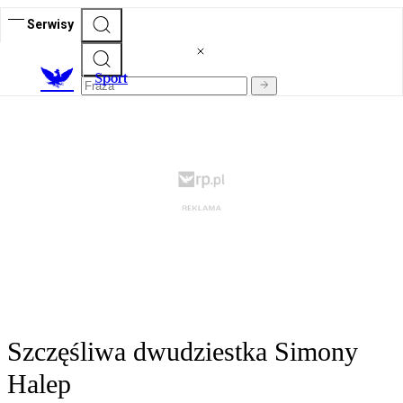
Serwisy
S
port
Szczęśliwa dwudziestka Simony
Halep