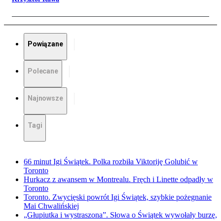
Powiązane
Polecane
Najnowsze
Tagi
66 minut Igi Świątek. Polka rozbiła Viktoriję Golubić w
Toronto
Hurkacz z awansem w Montrealu. Fręch i Linette odpadły w
Toronto
Toronto. Zwycięski powrót Igi Świątek, szybkie pożegnanie
Mai Chwalińskiej
„Głupiutka i wystraszona”. Słowa o Świątek wywołały burzę,