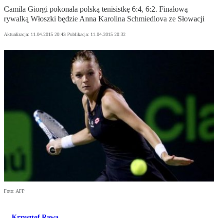
Camila Giorgi pokonała polską tenisistkę 6:4, 6:2. Finałową
rywalką Włoszki będzie Anna Karolina Schmiedlova ze Słowacji
Aktualizacja:
11.04.2015 20:43
Publikacja:
11.04.2015 20:32
Foto: AFP
Krzysztof Rawa