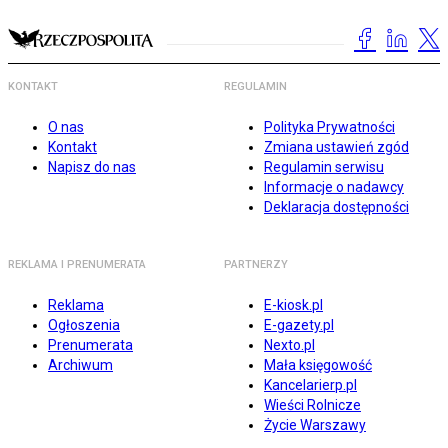
KONTAKT
REGULAMIN
O nas
Polityka Prywatności
Kontakt
Zmiana ustawień zgód
Napisz do nas
Regulamin serwisu
Informacje o nadawcy
Deklaracja dostępności
REKLAMA I PRENUMERATA
PARTNERZY
Reklama
E-kiosk.pl
Ogłoszenia
E-gazety.pl
Prenumerata
Nexto.pl
Archiwum
Mała księgowość
Kancelarierp.pl
Wieści Rolnicze
Życie Warszawy