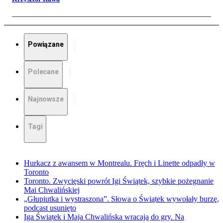
Powiązane
Polecane
Najnowsze
Tagi
Hurkacz z awansem w Montrealu. Fręch i Linette odpadły w
Toronto
Toronto. Zwycięski powrót Igi Świątek, szybkie pożegnanie
Mai Chwalińskiej
„Głupiutka i wystraszona”. Słowa o Świątek wywołały burzę,
podcast usunięto
Iga Świątek i Maja Chwalińska wracają do gry. Na