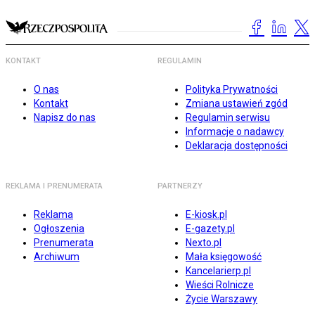
KONTAKT
REGULAMIN
O nas
Polityka Prywatności
Kontakt
Zmiana ustawień zgód
Napisz do nas
Regulamin serwisu
Informacje o nadawcy
Deklaracja dostępności
REKLAMA I PRENUMERATA
PARTNERZY
Reklama
E-kiosk.pl
Ogłoszenia
E-gazety.pl
Prenumerata
Nexto.pl
Archiwum
Mała księgowość
Kancelarierp.pl
Wieści Rolnicze
Życie Warszawy