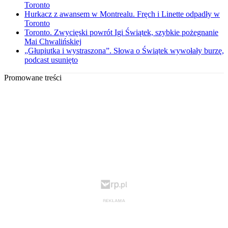
Toronto
Hurkacz z awansem w Montrealu. Fręch i Linette odpadły w
Toronto
Toronto. Zwycięski powrót Igi Świątek, szybkie pożegnanie
Mai Chwalińskiej
„Głupiutka i wystraszona”. Słowa o Świątek wywołały burzę,
podcast usunięto
Promowane treści