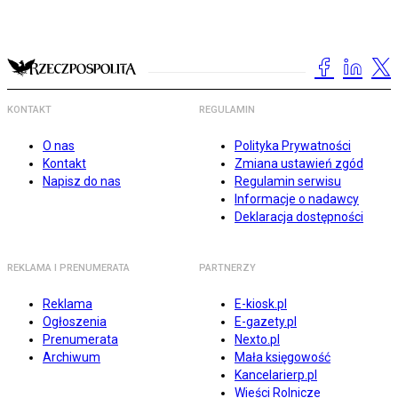
KONTAKT
REGULAMIN
O nas
Polityka Prywatności
Kontakt
Zmiana ustawień zgód
Napisz do nas
Regulamin serwisu
Informacje o nadawcy
Deklaracja dostępności
REKLAMA I PRENUMERATA
PARTNERZY
Reklama
E-kiosk.pl
Ogłoszenia
E-gazety.pl
Prenumerata
Nexto.pl
Archiwum
Mała księgowość
Kancelarierp.pl
Wieści Rolnicze