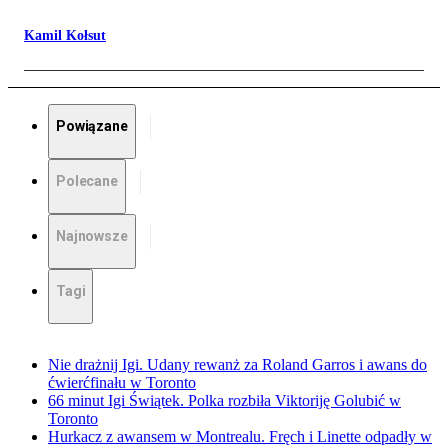
Kamil Kołsut
Powiązane
Polecane
Najnowsze
Tagi
Nie drażnij Igi. Udany rewanż za Roland Garros i awans do
ćwierćfinału w Toronto
66 minut Igi Świątek. Polka rozbiła Viktoriję Golubić w
Toronto
Hurkacz z awansem w Montrealu. Fręch i Linette odpadły w