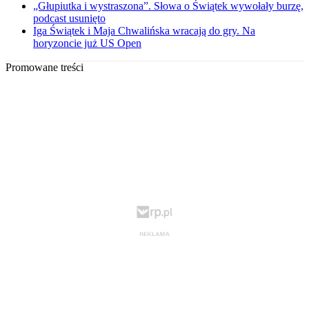
„Głupiutka i wystraszona”. Słowa o Świątek wywołały burzę,
podcast usunięto
Iga Świątek i Maja Chwalińska wracają do gry. Na
horyzoncie już US Open
Promowane treści