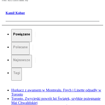
Foto: REUTERS/Jaimi Joy
Kamil Kołsut
Powiązane
Polecane
Najnowsze
Tagi
Hurkacz z awansem w Montrealu. Fręch i Linette odpadły w
Toronto
Toronto. Zwycięski powrót Igi Świątek, szybkie pożegnanie
Mai Chwalińskiej