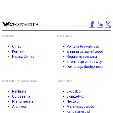
KONTAKT
REGULAMIN
O nas
Polityka Prywatności
Kontakt
Zmiana ustawień zgód
Napisz do nas
Regulamin serwisu
Informacje o nadawcy
Deklaracja dostępności
REKLAMA I PRENUMERATA
PARTNERZY
Reklama
E-kiosk.pl
Ogłoszenia
E-gazety.pl
Prenumerata
Nexto.pl
Archiwum
Mała księgowość
Kancelarierp.pl