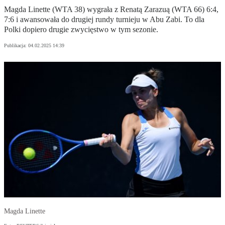
Magda Linette (WTA 38) wygrała z Renatą Zarazuą (WTA 66) 6:4,
7:6 i awansowała do drugiej rundy turnieju w Abu Zabi. To dla
Polki dopiero drugie zwycięstwo w tym sezonie.
Publikacja:
04.02.2025 14:39
Magda Linette