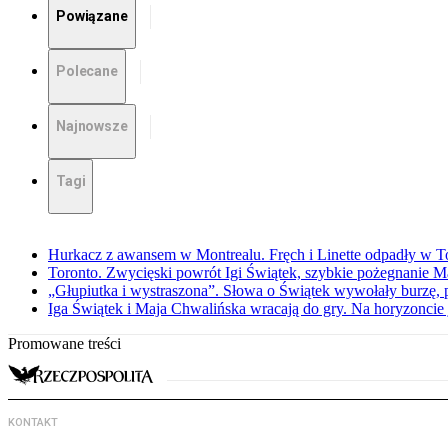
Powiązane
Polecane
Najnowsze
Tagi
Hurkacz z awansem w Montrealu. Fręch i Linette odpadły w T
Toronto. Zwycięski powrót Igi Świątek, szybkie pożegnanie M
„Głupiutka i wystraszona”. Słowa o Świątek wywołały burzę, 
Iga Świątek i Maja Chwalińska wracają do gry. Na horyzonci
Promowane treści
KONTAKT