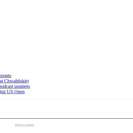
oronto
ai Chwalińskiej
podcast usunięto
e już US Open
REGULAMIN