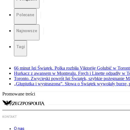
Polecane
Najnowsze
Tagi
66 minut Igi Świątek. Polka rozbiła Viktoriję Golubić w Toron
Hurkacz z awansem w Montrealu. Fręch i Linette odpadły w T
Toronto. Zwycięski powrót Igi Świątek, szybkie pożegnanie M
„Głupiutka i wystraszona”. Słowa o Świątek wywołały burzę, 
Promowane treści
KONTAKT
O nas