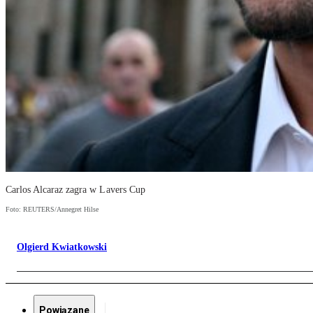
Carlos Alcaraz zagra w Lavers Cup
Foto: REUTERS/Annegret Hilse
Olgierd Kwiatkowski
Powiązane