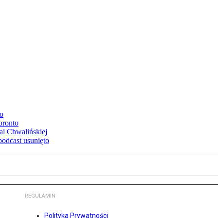
to
oronto
ai Chwalińskiej
podcast usunięto
REGULAMIN
Polityka Prywatności