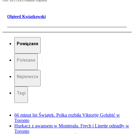
Foto: REUTERS/Shannon Stapleton
Olgierd Kwiatkowski
Powiązane
Polecane
Najnowsze
Tagi
66 minut Igi Świątek. Polka rozbiła Viktoriję Golubić w
Toronto
Hurkacz z awansem w Montrealu. Fręch i Linette odpadły w
Toronto