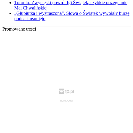
Toronto. Zwycięski powrót Igi Świątek, szybkie pożegnanie
Mai Chwalińskiej
„Głupiutka i wystraszona”. Słowa o Świątek wywołały burzę,
podcast usunięto
Promowane treści