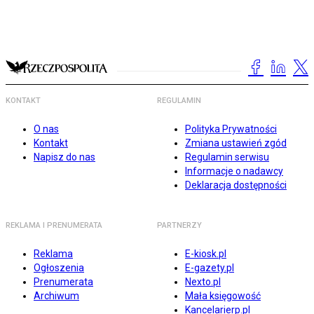
KONTAKT
REGULAMIN
O nas
Polityka Prywatności
Kontakt
Zmiana ustawień zgód
Napisz do nas
Regulamin serwisu
Informacje o nadawcy
Deklaracja dostępności
REKLAMA I PRENUMERATA
PARTNERZY
Reklama
E-kiosk.pl
Ogłoszenia
E-gazety.pl
Prenumerata
Nexto.pl
Archiwum
Mała księgowość
Kancelarierp.pl