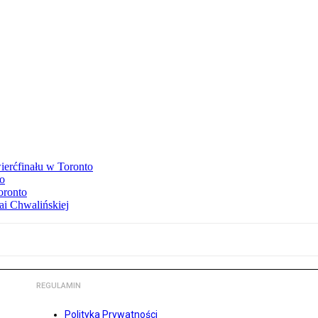
ierćfinału w Toronto
to
oronto
ai Chwalińskiej
REGULAMIN
Polityka Prywatności