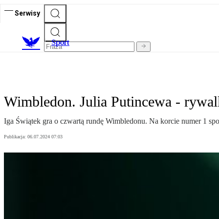
Serwisy
S
port
Wimbledon. Julia Putincewa - rywalka
Iga Świątek gra o czwartą rundę Wimbledonu. Na korcie numer 1 spot
Publikacja:
06.07.2024 07:03