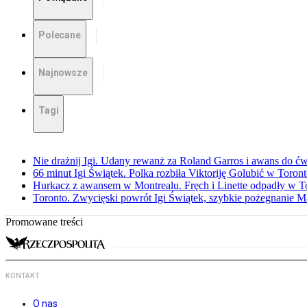
Polecane
Najnowsze
Tagi
Nie drażnij Igi. Udany rewanż za Roland Garros i awans do ćw
66 minut Igi Świątek. Polka rozbiła Viktoriję Golubić w Toron
Hurkacz z awansem w Montrealu. Fręch i Linette odpadły w T
Toronto. Zwycięski powrót Igi Świątek, szybkie pożegnanie M
Promowane treści
KONTAKT
O nas