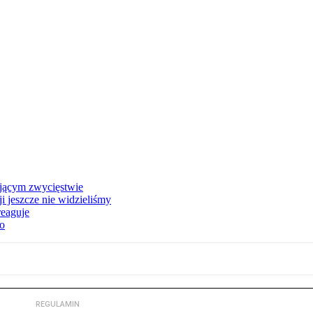
ającym zwycięstwie
i jeszcze nie widzieliśmy
reaguje
to
REGULAMIN