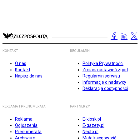
KONTAKT
REGULAMIN
O nas
Polityka Prywatności
Kontakt
Zmiana ustawień zgód
Napisz do nas
Regulamin serwisu
Informacje o nadawcy
Deklaracja dostępności
REKLAMA I PRENUMERATA
PARTNERZY
Reklama
E-kiosk.pl
Ogłoszenia
E-gazety.pl
Prenumerata
Nexto.pl
Archiwum
Mała księgowość