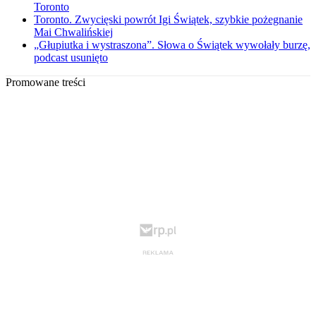
Toronto
Toronto. Zwycięski powrót Igi Świątek, szybkie pożegnanie
Mai Chwalińskiej
„Głupiutka i wystraszona”. Słowa o Świątek wywołały burzę,
podcast usunięto
Promowane treści