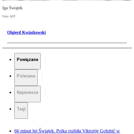
Iga Świątek
Foto: AFP
Olgierd Kwiatkowski
Powiązane
Polecane
Najnowsze
Tagi
66 minut Igi Świątek. Polka rozbiła Viktoriję Golubić w