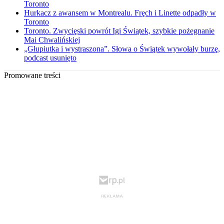
Toronto
Hurkacz z awansem w Montrealu. Fręch i Linette odpadły w
Toronto
Toronto. Zwycięski powrót Igi Świątek, szybkie pożegnanie
Mai Chwalińskiej
„Głupiutka i wystraszona”. Słowa o Świątek wywołały burzę,
podcast usunięto
Promowane treści