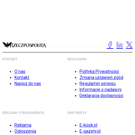
KONTAKT
REGULAMIN
O nas
Polityka Prywatności
Kontakt
Zmiana ustawień zgód
Napisz do nas
Regulamin serwisu
Informacje o nadawcy
Deklaracja dostępności
REKLAMA I PRENUMERATA
PARTNERZY
Reklama
E-kiosk.pl
Ogłoszenia
E-gazety.pl