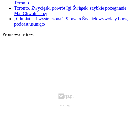
Toronto
Toronto. Zwycięski powrót Igi Świątek, szybkie pożegnanie
Mai Chwalińskiej
„Głupiutka i wystraszona”. Słowa o Świątek wywołały burzę,
podcast usunięto
Promowane treści