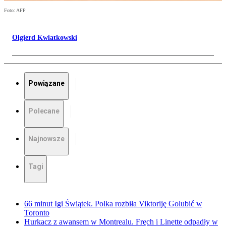
Foto: AFP
Olgierd Kwiatkowski
Powiązane
Polecane
Najnowsze
Tagi
66 minut Igi Świątek. Polka rozbiła Viktoriję Golubić w
Toronto
Hurkacz z awansem w Montrealu. Fręch i Linette odpadły w