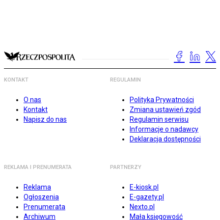
KONTAKT
REGULAMIN
O nas
Polityka Prywatności
Kontakt
Zmiana ustawień zgód
Napisz do nas
Regulamin serwisu
Informacje o nadawcy
Deklaracja dostępności
REKLAMA I PRENUMERATA
PARTNERZY
Reklama
E-kiosk.pl
Ogłoszenia
E-gazety.pl
Prenumerata
Nexto.pl
Archiwum
Mała księgowość