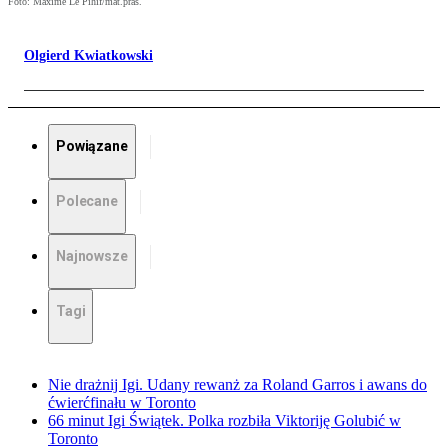
Foto: Maxime Le Pihif/mat.pras.
Olgierd Kwiatkowski
Powiązane
Polecane
Najnowsze
Tagi
Nie drażnij Igi. Udany rewanż za Roland Garros i awans do
ćwierćfinału w Toronto
66 minut Igi Świątek. Polka rozbiła Viktoriję Golubić w
Toronto