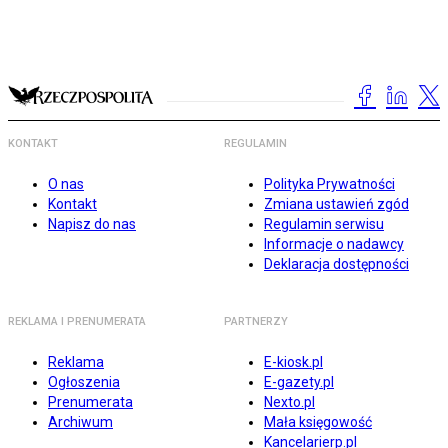
KONTAKT
REGULAMIN
O nas
Polityka Prywatności
Kontakt
Zmiana ustawień zgód
Napisz do nas
Regulamin serwisu
Informacje o nadawcy
Deklaracja dostępności
REKLAMA I PRENUMERATA
PARTNERZY
Reklama
E-kiosk.pl
Ogłoszenia
E-gazety.pl
Prenumerata
Nexto.pl
Archiwum
Mała księgowość
Kancelarierp.pl