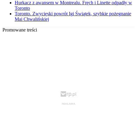
Hurkacz z awansem w Montrealu. Fręch i Linette odpadły w
Toronto
Toronto. Zwycięski powrót Igi Świątek, szybkie pożegnanie
Mai Chwalińskiej
Promowane treści