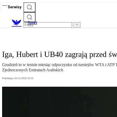
Serwisy
S
port
Iga, Hubert i UB40 zagrają przed ś
Grudzień to w tenisie miesiąc odpoczynku od turniejów WTA i ATP 
Zjednoczonych Emiratach Arabskich
Publikacja:
05.12.2023 22:33