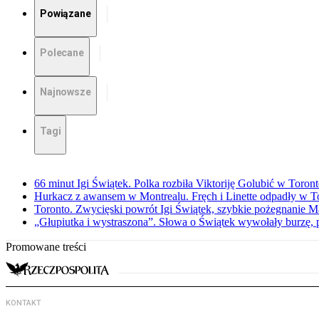
Powiązane
Polecane
Najnowsze
Tagi
66 minut Igi Świątek. Polka rozbiła Viktoriję Golubić w Toron
Hurkacz z awansem w Montrealu. Fręch i Linette odpadły w T
Toronto. Zwycięski powrót Igi Świątek, szybkie pożegnanie M
„Głupiutka i wystraszona”. Słowa o Świątek wywołały burzę, 
Promowane treści
KONTAKT