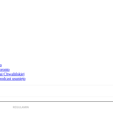
to
oronto
ai Chwalińskiej
podcast usunięto
REGULAMIN