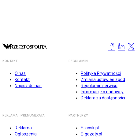
KONTAKT
REGULAMIN
O nas
Polityka Prywatności
Kontakt
Zmiana ustawień zgód
Napisz do nas
Regulamin serwisu
Informacje o nadawcy
Deklaracja dostępności
REKLAMA I PRENUMERATA
PARTNERZY
Reklama
E-kiosk.pl
Ogłoszenia
E-gazety.pl