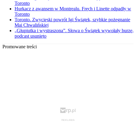
Toronto
Hurkacz z awansem w Montrealu. Fręch i Linette odpadły w
Toronto
Toronto. Zwycięski powrót Igi Świątek, szybkie pożegnanie
Mai Chwalińskiej
„Głupiutka i wystraszona”. Słowa o Świątek wywołały burzę,
podcast usunięto
Promowane treści