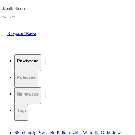
Jannik Sinner
Foto: AFP
Krzysztof Rawa
Powiązane
Polecane
Najnowsze
Tagi
66 minut Igi Świątek. Polka rozbiła Viktoriję Golubić w