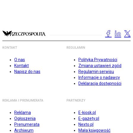
KONTAKT
REGULAMIN
O nas
Polityka Prywatności
Kontakt
Zmiana ustawień zgód
Napisz do nas
Regulamin serwisu
Informacje o nadawcy
Deklaracja dostępności
REKLAMA I PRENUMERATA
PARTNERZY
Reklama
E-kiosk.pl
Ogłoszenia
E-gazety.pl
Prenumerata
Nexto.pl
Archiwum
Mała księgowość