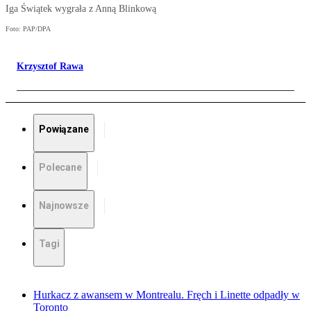
Iga Świątek wygrała z Anną Blinkową
Foto: PAP/DPA
Krzysztof Rawa
Powiązane
Polecane
Najnowsze
Tagi
Hurkacz z awansem w Montrealu. Fręch i Linette odpadły w
Toronto