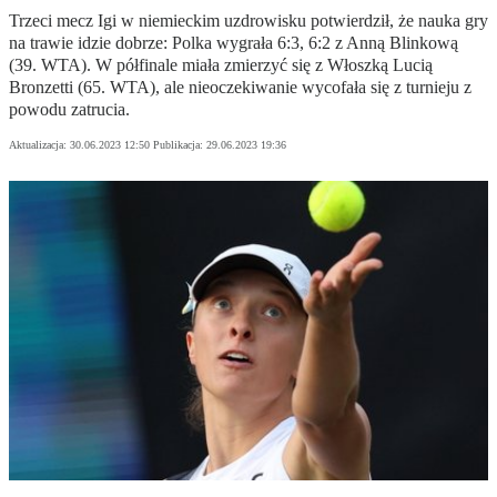
Trzeci mecz Igi w niemieckim uzdrowisku potwierdził, że nauka gry
na trawie idzie dobrze: Polka wygrała 6:3, 6:2 z Anną Blinkową
(39. WTA). W półfinale miała zmierzyć się z Włoszką Lucią
Bronzetti (65. WTA), ale nieoczekiwanie wycofała się z turnieju z
powodu zatrucia.
Aktualizacja:
30.06.2023 12:50
Publikacja:
29.06.2023 19:36