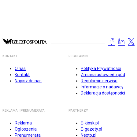
KONTAKT
REGULAMIN
O nas
Polityka Prywatności
Kontakt
Zmiana ustawień zgód
Napisz do nas
Regulamin serwisu
Informacje o nadawcy
Deklaracja dostępności
REKLAMA I PRENUMERATA
PARTNERZY
Reklama
E-kiosk.pl
Ogłoszenia
E-gazety.pl
Prenumerata
Nexto.pl