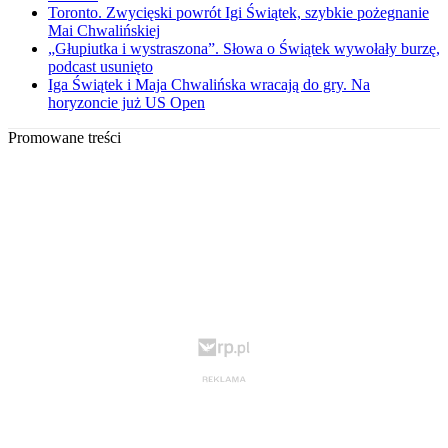
Toronto. Zwycięski powrót Igi Świątek, szybkie pożegnanie
Mai Chwalińskiej
„Głupiutka i wystraszona”. Słowa o Świątek wywołały burzę,
podcast usunięto
Iga Świątek i Maja Chwalińska wracają do gry. Na
horyzoncie już US Open
Promowane treści