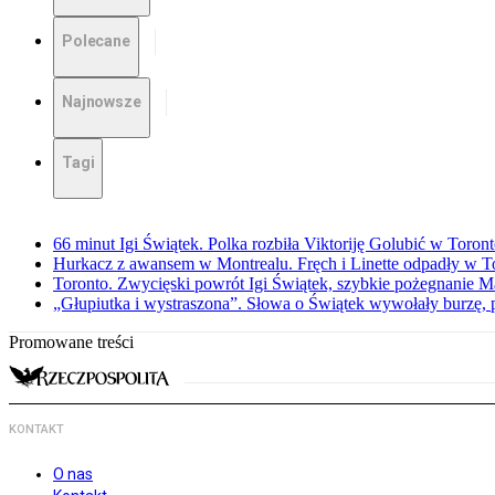
Polecane
Najnowsze
Tagi
66 minut Igi Świątek. Polka rozbiła Viktoriję Golubić w Toron
Hurkacz z awansem w Montrealu. Fręch i Linette odpadły w T
Toronto. Zwycięski powrót Igi Świątek, szybkie pożegnanie M
„Głupiutka i wystraszona”. Słowa o Świątek wywołały burzę, 
Promowane treści
KONTAKT
O nas