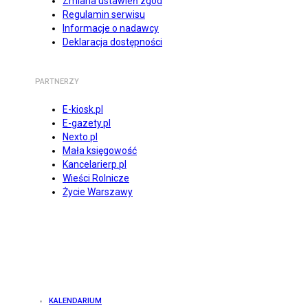
Zmiana ustawień zgód
Regulamin serwisu
Informacje o nadawcy
Deklaracja dostępności
PARTNERZY
E-kiosk.pl
E-gazety.pl
Nexto.pl
Mała księgowość
Kancelarierp.pl
Wieści Rolnicze
Życie Warszawy
KALENDARIUM