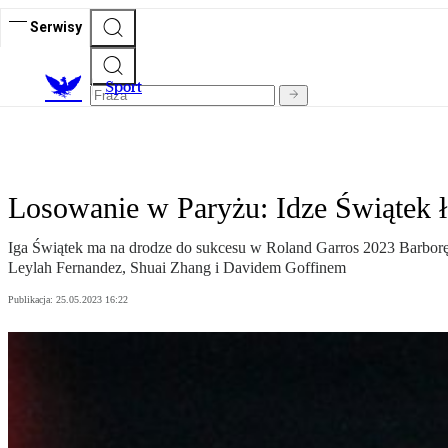
Serwisy
S
port
Losowanie w Paryżu: Idze Świątek ł
Iga Świątek ma na drodze do sukcesu w Roland Garros 2023 Barborę Kr
Leylah Fernandez, Shuai Zhang i Davidem Goffinem
Publikacja:
25.05.2023 16:22