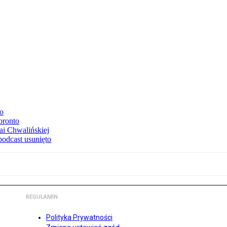
to
oronto
ai Chwalińskiej
podcast usunięto
REGULAMIN
Polityka Prywatności