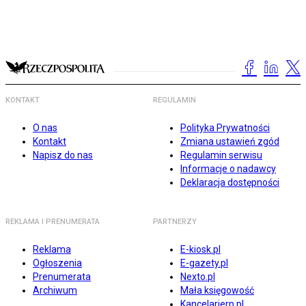
KONTAKT
REGULAMIN
O nas
Polityka Prywatności
Kontakt
Zmiana ustawień zgód
Napisz do nas
Regulamin serwisu
Informacje o nadawcy
Deklaracja dostępności
REKLAMA I PRENUMERATA
PARTNERZY
Reklama
E-kiosk.pl
Ogłoszenia
E-gazety.pl
Prenumerata
Nexto.pl
Archiwum
Mała księgowość
Kancelarierp.pl