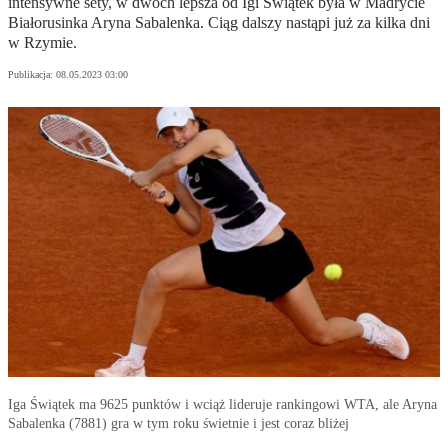
intensywne sety, w dwóch lepsza od Igi Świątek była w Madrycie
Białorusinka Aryna Sabalenka. Ciąg dalszy nastąpi już za kilka dni
w Rzymie.
Publikacja:
08.05.2023 03:00
Iga Świątek ma 9625 punktów i wciąż lideruje rankingowi WTA, ale Aryna
Sabalenka (7881) gra w tym roku świetnie i jest coraz bliżej