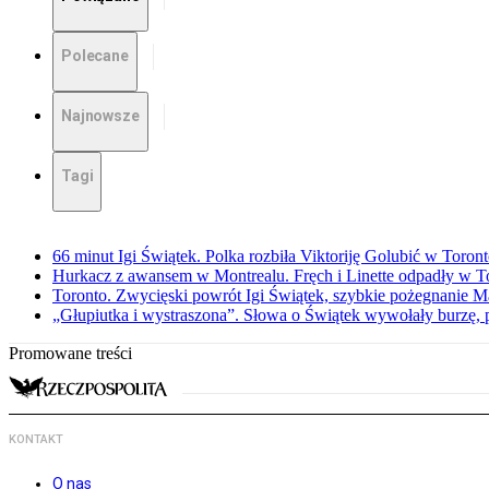
Polecane
Najnowsze
Tagi
66 minut Igi Świątek. Polka rozbiła Viktoriję Golubić w Toron
Hurkacz z awansem w Montrealu. Fręch i Linette odpadły w T
Toronto. Zwycięski powrót Igi Świątek, szybkie pożegnanie M
„Głupiutka i wystraszona”. Słowa o Świątek wywołały burzę, 
Promowane treści
KONTAKT
O nas