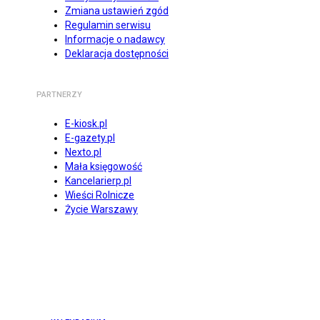
Zmiana ustawień zgód
Regulamin serwisu
Informacje o nadawcy
Deklaracja dostępności
PARTNERZY
E-kiosk.pl
E-gazety.pl
Nexto.pl
Mała księgowość
Kancelarierp.pl
Wieści Rolnicze
Życie Warszawy