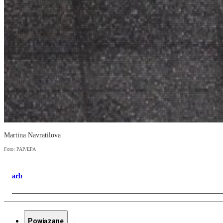
Martina Navratilova
Foto: PAP/EPA
arb
Powiązane