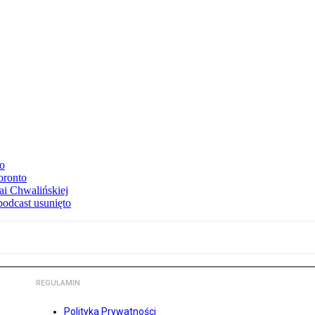
to
oronto
ai Chwalińskiej
podcast usunięto
REGULAMIN
Polityka Prywatności