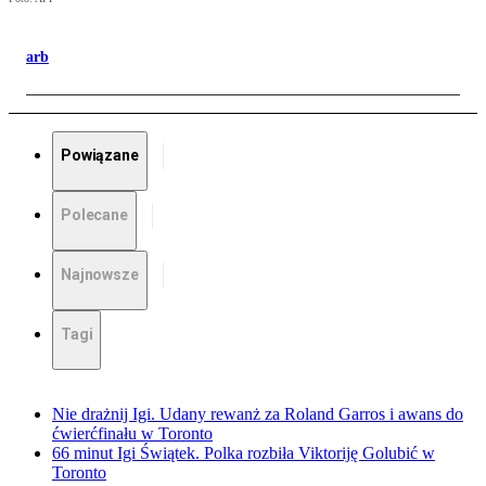
arb
Powiązane
Polecane
Najnowsze
Tagi
Nie drażnij Igi. Udany rewanż za Roland Garros i awans do
ćwierćfinału w Toronto
66 minut Igi Świątek. Polka rozbiła Viktoriję Golubić w
Toronto