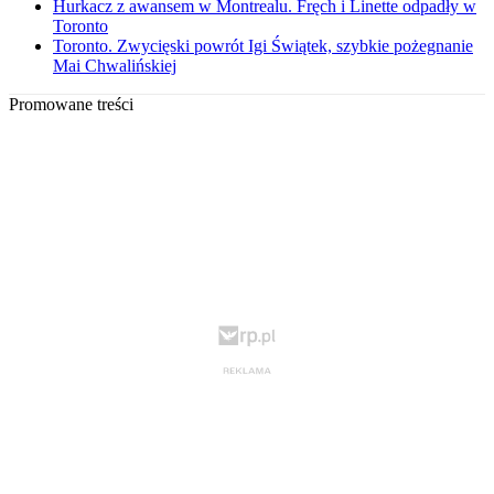
Hurkacz z awansem w Montrealu. Fręch i Linette odpadły w
Toronto
Toronto. Zwycięski powrót Igi Świątek, szybkie pożegnanie
Mai Chwalińskiej
Promowane treści