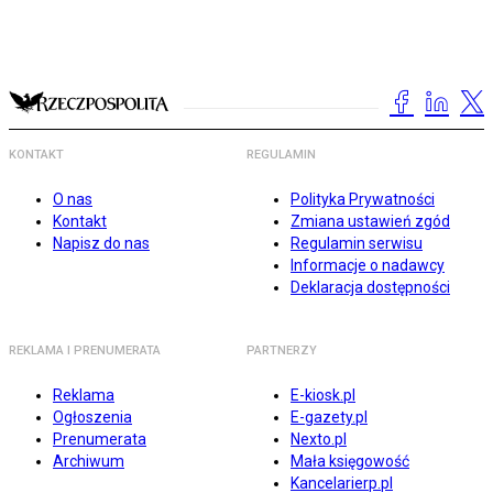
KONTAKT
REGULAMIN
O nas
Polityka Prywatności
Kontakt
Zmiana ustawień zgód
Napisz do nas
Regulamin serwisu
Informacje o nadawcy
Deklaracja dostępności
REKLAMA I PRENUMERATA
PARTNERZY
Reklama
E-kiosk.pl
Ogłoszenia
E-gazety.pl
Prenumerata
Nexto.pl
Archiwum
Mała księgowość
Kancelarierp.pl