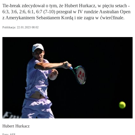
Tie-break zdecydował o tym, że Hubert Hurkacz, w pięciu setach -
6:3, 3:6, 2:6, 6:1, 6:7 (7-10) przegrał w IV rundzie Australian Open
z Amerykaninem Sebastianem Kordą i nie zagra w ćwierćfinale.
Publikacja:
22.01.2023 08:02
Hubert Hurkacz
Foto: AFP