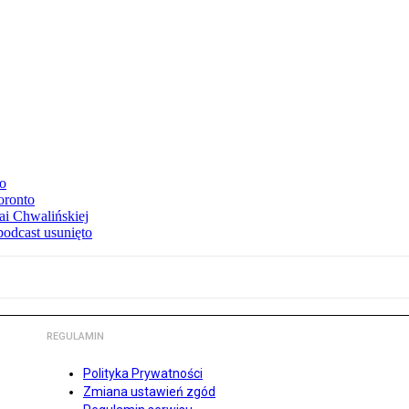
to
oronto
ai Chwalińskiej
podcast usunięto
REGULAMIN
Polityka Prywatności
Zmiana ustawień zgód