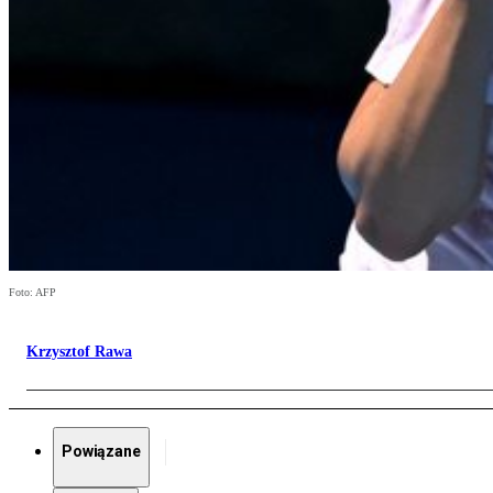
Foto: AFP
Krzysztof Rawa
Powiązane