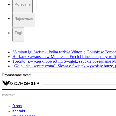
Polecane
Najnowsze
Tagi
66 minut Igi Świątek. Polka rozbiła Viktoriję Golubić w Toron
Hurkacz z awansem w Montrealu. Fręch i Linette odpadły w T
Toronto. Zwycięski powrót Igi Świątek, szybkie pożegnanie M
„Głupiutka i wystraszona”. Słowa o Świątek wywołały burzę, 
Promowane treści
KONTAKT
O nas
Kontakt