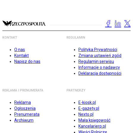
KONTAKT
REGULAMIN
O nas
Polityka Prywatności
Kontakt
Zmiana ustawień zgód
Napisz do nas
Regulamin serwisu
Informacje o nadawcy
Deklaracja dostępności
REKLAMA I PRENUMERATA
PARTNERZY
Reklama
E-kiosk.pl
Ogłoszenia
E-gazety.pl
Prenumerata
Nexto.pl
Archiwum
Mała księgowość
Kancelarierp.pl
Wieści Rolnicze