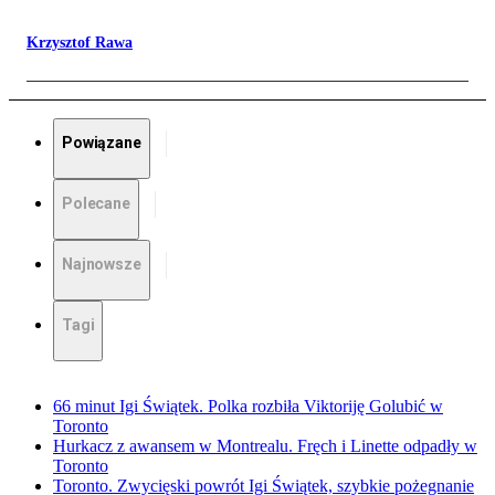
Krzysztof Rawa
Powiązane
Polecane
Najnowsze
Tagi
66 minut Igi Świątek. Polka rozbiła Viktoriję Golubić w
Toronto
Hurkacz z awansem w Montrealu. Fręch i Linette odpadły w
Toronto
Toronto. Zwycięski powrót Igi Świątek, szybkie pożegnanie