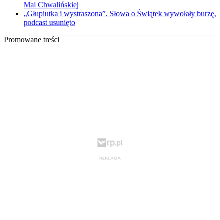
Mai Chwalińskiej
„Głupiutka i wystraszona”. Słowa o Świątek wywołały burzę,
podcast usunięto
Promowane treści