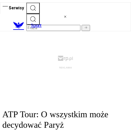
Serwisy
S
port
ATP Tour: O wszystkim może
decydować Paryż