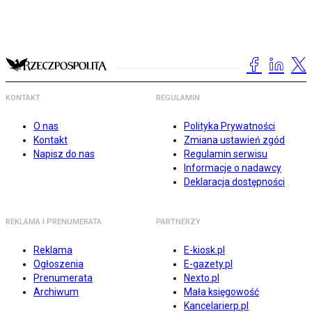
KONTAKT
REGULAMIN
O nas
Polityka Prywatności
Kontakt
Zmiana ustawień zgód
Napisz do nas
Regulamin serwisu
Informacje o nadawcy
Deklaracja dostępności
REKLAMA I PRENUMERATA
PARTNERZY
Reklama
E-kiosk.pl
Ogłoszenia
E-gazety.pl
Prenumerata
Nexto.pl
Archiwum
Mała księgowość
Kancelarierp.pl