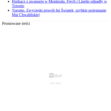
Hurkacz z awansem w Montrealu. Fręch i Linette odpadły w
Toronto
Toronto. Zwycięski powrót Igi Świątek, szybkie pożegnanie
Mai Chwalińskiej
Promowane treści