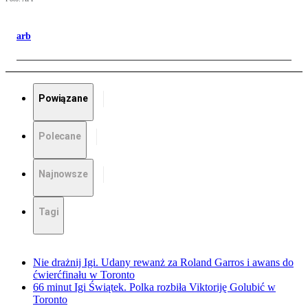
arb
Powiązane
Polecane
Najnowsze
Tagi
Nie drażnij Igi. Udany rewanż za Roland Garros i awans do
ćwierćfinału w Toronto
66 minut Igi Świątek. Polka rozbiła Viktoriję Golubić w
Toronto