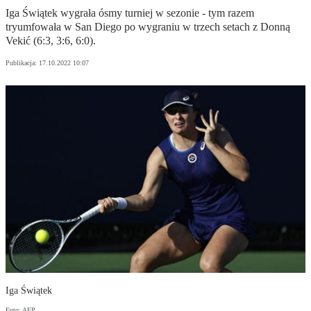
Iga Świątek wygrała ósmy turniej w sezonie - tym razem
tryumfowała w San Diego po wygraniu w trzech setach z Donną
Vekić (6:3, 3:6, 6:0).
Publikacja:
17.10.2022 10:07
Iga Świątek
Foto: AFP