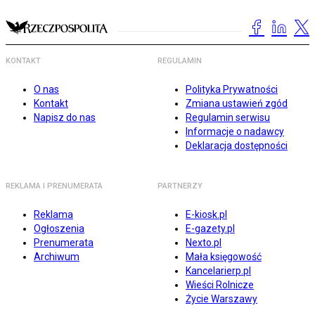
KONTAKT
REGULAMIN
O nas
Polityka Prywatności
Kontakt
Zmiana ustawień zgód
Napisz do nas
Regulamin serwisu
Informacje o nadawcy
Deklaracja dostępności
REKLAMA I PRENUMERATA
PARTNERZY
Reklama
E-kiosk.pl
Ogłoszenia
E-gazety.pl
Prenumerata
Nexto.pl
Archiwum
Mała księgowość
Kancelarierp.pl
Wieści Rolnicze
Życie Warszawy