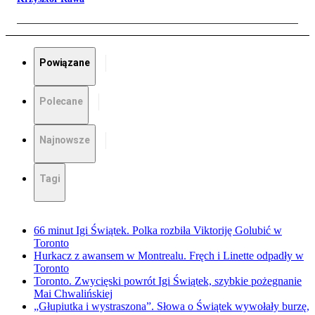
Powiązane
Polecane
Najnowsze
Tagi
66 minut Igi Świątek. Polka rozbiła Viktoriję Golubić w
Toronto
Hurkacz z awansem w Montrealu. Fręch i Linette odpadły w
Toronto
Toronto. Zwycięski powrót Igi Świątek, szybkie pożegnanie
Mai Chwalińskiej
„Głupiutka i wystraszona”. Słowa o Świątek wywołały burzę,