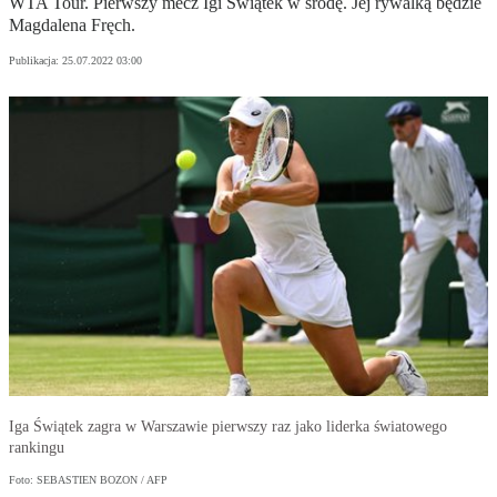
WTA Tour. Pierwszy mecz Igi Świątek w środę. Jej rywalką będzie
Magdalena Fręch.
Publikacja:
25.07.2022 03:00
Iga Świątek zagra w Warszawie pierwszy raz jako liderka światowego
rankingu
Foto: SEBASTIEN BOZON / AFP