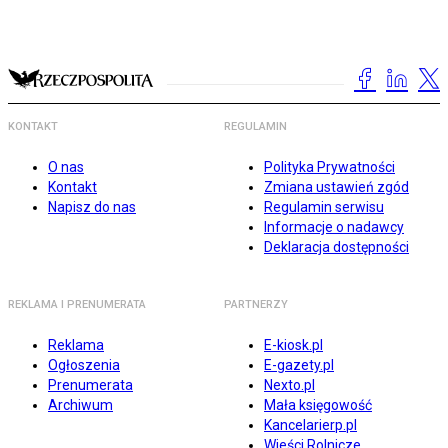
KONTAKT
REGULAMIN
O nas
Polityka Prywatności
Kontakt
Zmiana ustawień zgód
Napisz do nas
Regulamin serwisu
Informacje o nadawcy
Deklaracja dostępności
REKLAMA I PRENUMERATA
PARTNERZY
Reklama
E-kiosk.pl
Ogłoszenia
E-gazety.pl
Prenumerata
Nexto.pl
Archiwum
Mała księgowość
Kancelarierp.pl
Wieści Rolnicze