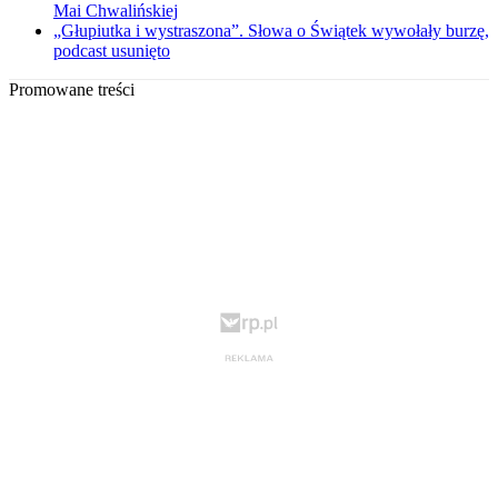
Mai Chwalińskiej
„Głupiutka i wystraszona”. Słowa o Świątek wywołały burzę,
podcast usunięto
Promowane treści