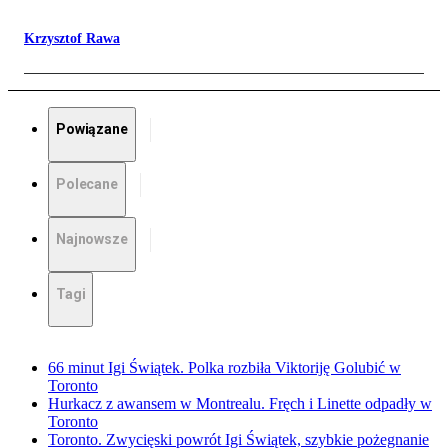
Krzysztof Rawa
Powiązane
Polecane
Najnowsze
Tagi
66 minut Igi Świątek. Polka rozbiła Viktoriję Golubić w
Toronto
Hurkacz z awansem w Montrealu. Fręch i Linette odpadły w
Toronto
Toronto. Zwycięski powrót Igi Świątek, szybkie pożegnanie