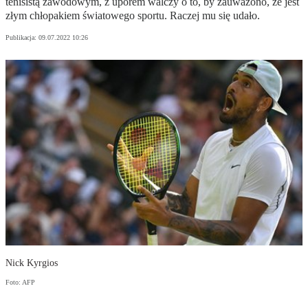
tenisistą zawodowym, z uporem walczy o to, by zauważono, że jest
złym chłopakiem światowego sportu. Raczej mu się udało.
Publikacja:
09.07.2022 10:26
Nick Kyrgios
Foto: AFP