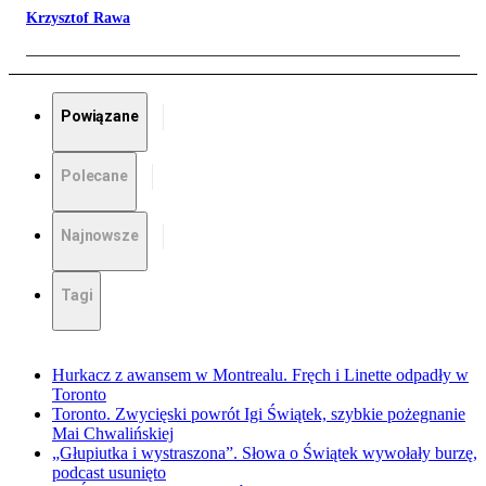
Krzysztof Rawa
Powiązane
Polecane
Najnowsze
Tagi
Hurkacz z awansem w Montrealu. Fręch i Linette odpadły w
Toronto
Toronto. Zwycięski powrót Igi Świątek, szybkie pożegnanie
Mai Chwalińskiej
„Głupiutka i wystraszona”. Słowa o Świątek wywołały burzę,
podcast usunięto