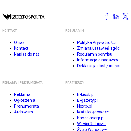
KONTAKT
REGULAMIN
O nas
Polityka Prywatności
Kontakt
Zmiana ustawień zgód
Napisz do nas
Regulamin serwisu
Informacje o nadawcy
Deklaracja dostępności
REKLAMA I PRENUMERATA
PARTNERZY
Reklama
E-kiosk.pl
Ogłoszenia
E-gazety.pl
Prenumerata
Nexto.pl
Archiwum
Mała księgowość
Kancelarierp.pl
Wieści Rolnicze
Życie Warszawy