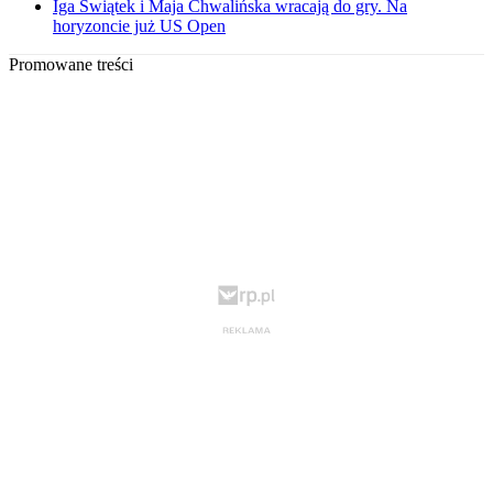
Iga Świątek i Maja Chwalińska wracają do gry. Na
horyzoncie już US Open
Promowane treści