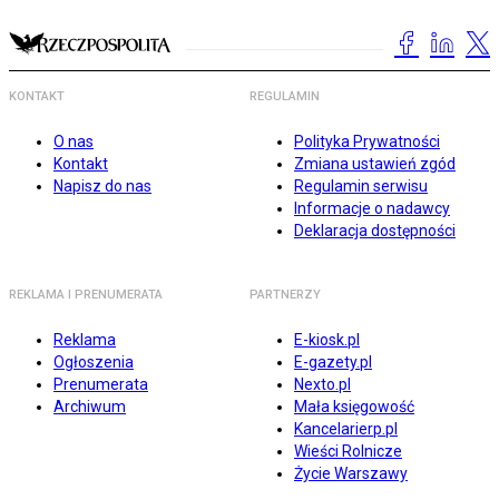
KONTAKT
REGULAMIN
O nas
Polityka Prywatności
Kontakt
Zmiana ustawień zgód
Napisz do nas
Regulamin serwisu
Informacje o nadawcy
Deklaracja dostępności
REKLAMA I PRENUMERATA
PARTNERZY
Reklama
E-kiosk.pl
Ogłoszenia
E-gazety.pl
Prenumerata
Nexto.pl
Archiwum
Mała księgowość
Kancelarierp.pl
Wieści Rolnicze
Życie Warszawy