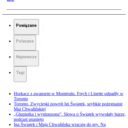
Powiązane
Polecane
Najnowsze
Tagi
Hurkacz z awansem w Montrealu. Fręch i Linette odpadły w
Toronto
Toronto. Zwycięski powrót Igi Świątek, szybkie pożegnanie
Mai Chwalińskiej
„Głupiutka i wystraszona”. Słowa o Świątek wywołały burzę,
podcast usunięto
Iga Świątek i Maja Chwalińska wracają do gry. Na