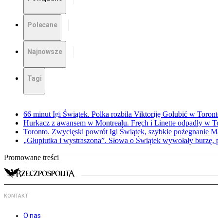
Polecane
Najnowsze
Tagi
66 minut Igi Świątek. Polka rozbiła Viktoriję Golubić w Toron
Hurkacz z awansem w Montrealu. Fręch i Linette odpadły w T
Toronto. Zwycięski powrót Igi Świątek, szybkie pożegnanie M
„Głupiutka i wystraszona”. Słowa o Świątek wywołały burzę, 
Promowane treści
KONTAKT
O nas