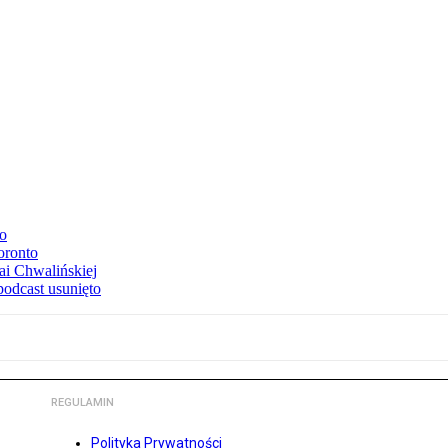
to
oronto
ai Chwalińskiej
podcast usunięto
REGULAMIN
Polityka Prywatności