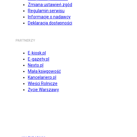
Zmiana ustawień zgód
Regulamin serwisu
Informacje o nadawcy
Deklaracja dostępności
PARTNERZY
E-kiosk.pl
E-gazety.pl
Nexto.pl
Mała księgowość
Kancelarierp.pl
Wieści Rolnicze
Życie Warszawy