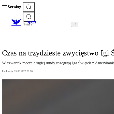
Serwisy
S
port
Czas na trzydzieste zwycięstwo Igi 
W czwartek mecze drugiej rundy rozegrają Iga Świątek z Amerykan
Publikacja:
25.05.2022 20:06