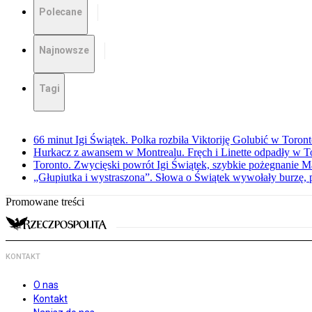
Polecane
Najnowsze
Tagi
66 minut Igi Świątek. Polka rozbiła Viktoriję Golubić w Toron
Hurkacz z awansem w Montrealu. Fręch i Linette odpadły w T
Toronto. Zwycięski powrót Igi Świątek, szybkie pożegnanie M
„Głupiutka i wystraszona”. Słowa o Świątek wywołały burzę, 
Promowane treści
KONTAKT
O nas
Kontakt