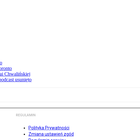
to
oronto
ai Chwalińskiej
podcast usunięto
REGULAMIN
Polityka Prywatności
Zmiana ustawień zgód