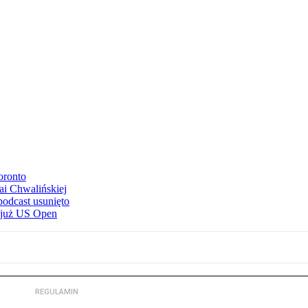
oronto
ai Chwalińskiej
podcast usunięto
e już US Open
REGULAMIN