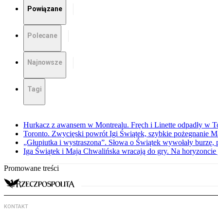
Powiązane
Polecane
Najnowsze
Tagi
Hurkacz z awansem w Montrealu. Fręch i Linette odpadły w T
Toronto. Zwycięski powrót Igi Świątek, szybkie pożegnanie M
„Głupiutka i wystraszona”. Słowa o Świątek wywołały burzę, 
Iga Świątek i Maja Chwalińska wracają do gry. Na horyzonci
Promowane treści
KONTAKT