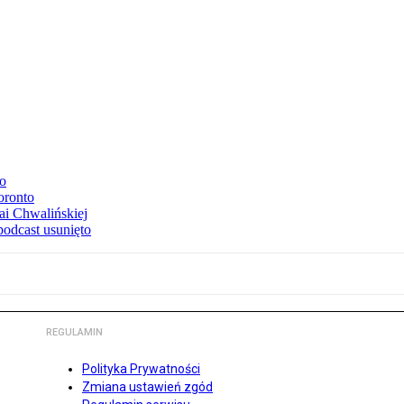
to
oronto
ai Chwalińskiej
podcast usunięto
REGULAMIN
Polityka Prywatności
Zmiana ustawień zgód