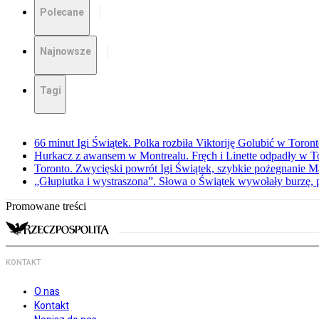
Polecane
Najnowsze
Tagi
66 minut Igi Świątek. Polka rozbiła Viktoriję Golubić w Toron
Hurkacz z awansem w Montrealu. Fręch i Linette odpadły w T
Toronto. Zwycięski powrót Igi Świątek, szybkie pożegnanie M
„Głupiutka i wystraszona”. Słowa o Świątek wywołały burzę, 
Promowane treści
KONTAKT
O nas
Kontakt