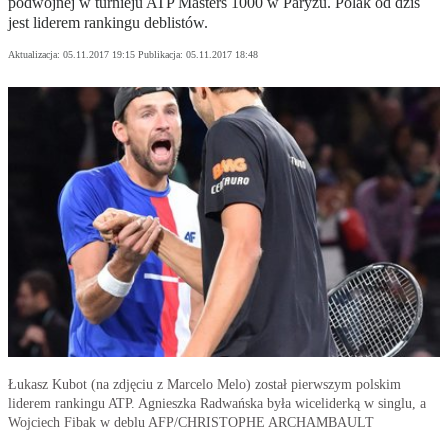
podwójnej w turnieju ATP Masters 1000 w Paryżu. Polak od dziś
jest liderem rankingu deblistów.
Aktualizacja:
05.11.2017 19:15
Publikacja:
05.11.2017 18:48
Łukasz Kubot (na zdjęciu z Marcelo Melo) został pierwszym polskim
liderem rankingu ATP. Agnieszka Radwańska była wiceliderką w singlu, a
Wojciech Fibak w deblu AFP/CHRISTOPHE ARCHAMBAULT