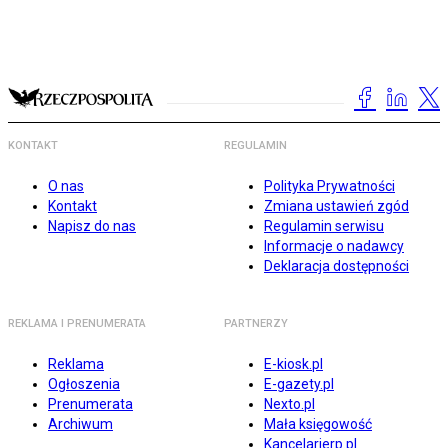
KONTAKT
REGULAMIN
O nas
Polityka Prywatności
Kontakt
Zmiana ustawień zgód
Napisz do nas
Regulamin serwisu
Informacje o nadawcy
Deklaracja dostępności
REKLAMA I PRENUMERATA
PARTNERZY
Reklama
E-kiosk.pl
Ogłoszenia
E-gazety.pl
Prenumerata
Nexto.pl
Archiwum
Mała księgowość
Kancelarierp.pl