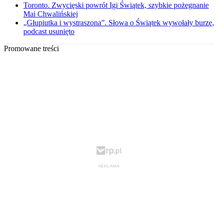
Toronto. Zwycięski powrót Igi Świątek, szybkie pożegnanie
Mai Chwalińskiej
„Głupiutka i wystraszona”. Słowa o Świątek wywołały burzę,
podcast usunięto
Promowane treści