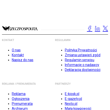
KONTAKT
REGULAMIN
O nas
Polityka Prywatności
Kontakt
Zmiana ustawień zgód
Napisz do nas
Regulamin serwisu
Informacje o nadawcy
Deklaracja dostępności
REKLAMA I PRENUMERATA
PARTNERZY
Reklama
E-kiosk.pl
Ogłoszenia
E-gazety.pl
Prenumerata
Nexto.pl
Archiwum
Mała księgowość