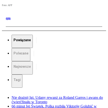
Foto: AFP
qm
Powiązane
Polecane
Najnowsze
Tagi
Nie drażnij Igi. Udany rewanż za Roland Garros i awans do
ćwierćfinału w Toronto
66 minut Igi Świątek. Polka rozbiła Viktoriję Golubić w