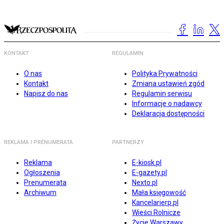
KONTAKT
REGULAMIN
O nas
Polityka Prywatności
Kontakt
Zmiana ustawień zgód
Napisz do nas
Regulamin serwisu
Informacje o nadawcy
Deklaracja dostępności
REKLAMA I PRENUMERATA
PARTNERZY
Reklama
E-kiosk.pl
Ogłoszenia
E-gazety.pl
Prenumerata
Nexto.pl
Archiwum
Mała księgowość
Kancelarierp.pl
Wieści Rolnicze
Życie Warszawy