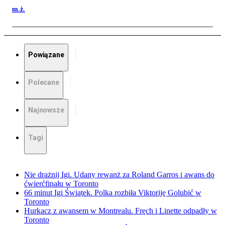
m.ż.
Powiązane
Polecane
Najnowsze
Tagi
Nie drażnij Igi. Udany rewanż za Roland Garros i awans do
ćwierćfinału w Toronto
66 minut Igi Świątek. Polka rozbiła Viktoriję Golubić w
Toronto
Hurkacz z awansem w Montrealu. Fręch i Linette odpadły w
Toronto