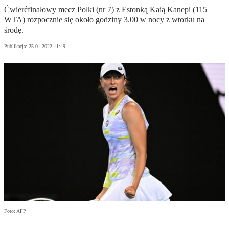
Ćwierćfinałowy mecz Polki (nr 7) z Estonką Kaią Kanepi (115
WTA) rozpocznie się około godziny 3.00 w nocy z wtorku na
środę.
Publikacja:
25.01.2022 11:49
Foto: AFP