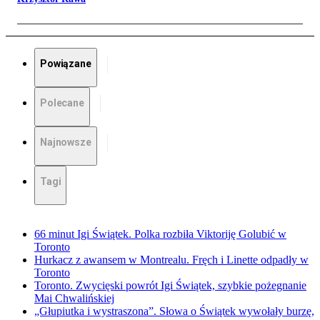
Powiązane
Polecane
Najnowsze
Tagi
66 minut Igi Świątek. Polka rozbiła Viktoriję Golubić w
Toronto
Hurkacz z awansem w Montrealu. Fręch i Linette odpadły w
Toronto
Toronto. Zwycięski powrót Igi Świątek, szybkie pożegnanie
Mai Chwalińskiej
„Głupiutka i wystraszona”. Słowa o Świątek wywołały burzę,