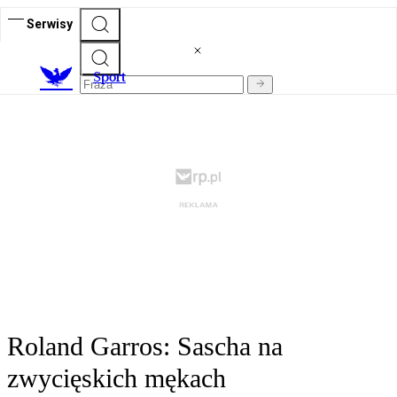
Serwisy
S
port
Roland Garros: Sascha na
zwycięskich mękach