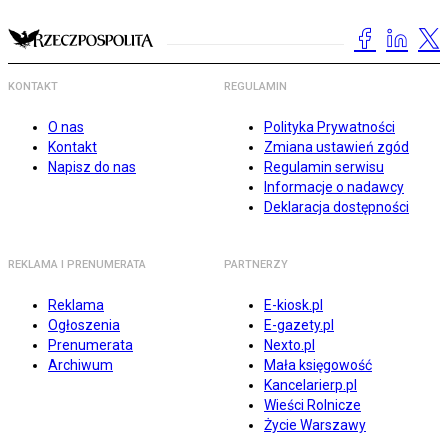
KONTAKT
REGULAMIN
O nas
Polityka Prywatności
Kontakt
Zmiana ustawień zgód
Napisz do nas
Regulamin serwisu
Informacje o nadawcy
Deklaracja dostępności
REKLAMA I PRENUMERATA
PARTNERZY
Reklama
E-kiosk.pl
Ogłoszenia
E-gazety.pl
Prenumerata
Nexto.pl
Archiwum
Mała księgowość
Kancelarierp.pl
Wieści Rolnicze
Życie Warszawy