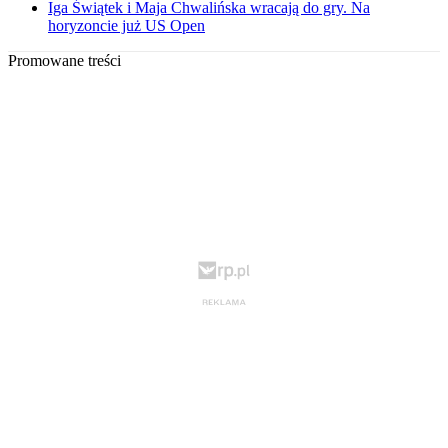
Iga Świątek i Maja Chwalińska wracają do gry. Na
horyzoncie już US Open
Promowane treści