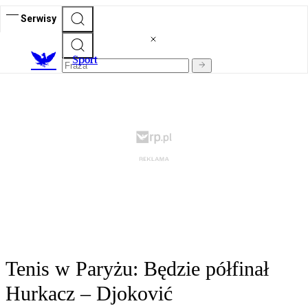
Serwisy
S
port
Tenis w Paryżu: Będzie półfinał
Hurkacz – Djoković