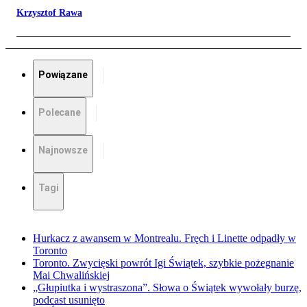
Krzysztof Rawa
Powiązane
Polecane
Najnowsze
Tagi
Hurkacz z awansem w Montrealu. Fręch i Linette odpadły w
Toronto
Toronto. Zwycięski powrót Igi Świątek, szybkie pożegnanie
Mai Chwalińskiej
„Głupiutka i wystraszona”. Słowa o Świątek wywołały burzę,
podcast usunięto