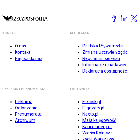
KONTAKT
REGULAMIN
O nas
Polityka Prywatności
Kontakt
Zmiana ustawień zgód
Napisz do nas
Regulamin serwisu
Informacje o nadawcy
Deklaracja dostępności
REKLAMA I PRENUMERATA
PARTNERZY
Reklama
E-kiosk.pl
Ogłoszenia
E-gazety.pl
Prenumerata
Nexto.pl
Archiwum
Mała księgowość
Kancelarierp.pl
Wieści Rolnicze
Życie Warszawy