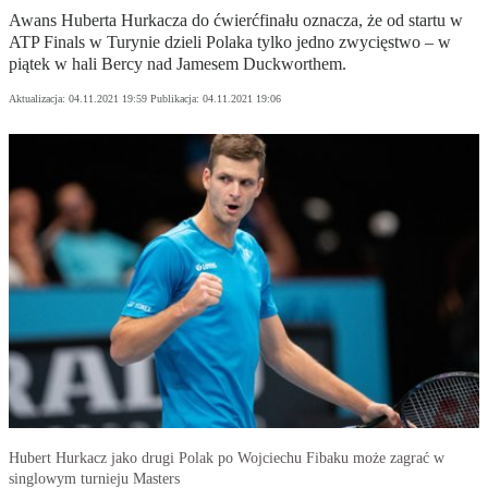
Awans Huberta Hurkacza do ćwierćfinału oznacza, że od startu w
ATP Finals w Turynie dzieli Polaka tylko jedno zwycięstwo – w
piątek w hali Bercy nad Jamesem Duckworthem.
Aktualizacja:
04.11.2021 19:59
Publikacja:
04.11.2021 19:06
Hubert Hurkacz jako drugi Polak po Wojciechu Fibaku może zagrać w
singlowym turnieju Masters