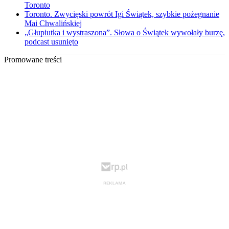
Toronto
Toronto. Zwycięski powrót Igi Świątek, szybkie pożegnanie
Mai Chwalińskiej
„Głupiutka i wystraszona”. Słowa o Świątek wywołały burzę,
podcast usunięto
Promowane treści