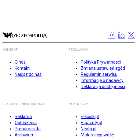
KONTAKT
REGULAMIN
O nas
Polityka Prywatności
Kontakt
Zmiana ustawień zgód
Napisz do nas
Regulamin serwisu
Informacje o nadawcy
Deklaracja dostępności
REKLAMA I PRENUMERATA
PARTNERZY
Reklama
E-kiosk.pl
Ogłoszenia
E-gazety.pl
Prenumerata
Nexto.pl
Archiwum
Mała księgowość