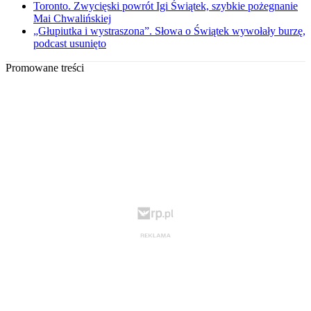
Toronto. Zwycięski powrót Igi Świątek, szybkie pożegnanie
Mai Chwalińskiej
„Głupiutka i wystraszona”. Słowa o Świątek wywołały burzę,
podcast usunięto
Promowane treści