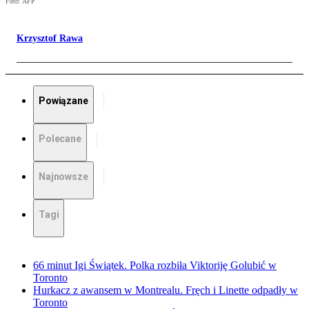
Foto: AFP
Krzysztof Rawa
Powiązane
Polecane
Najnowsze
Tagi
66 minut Igi Świątek. Polka rozbiła Viktoriję Golubić w
Toronto
Hurkacz z awansem w Montrealu. Fręch i Linette odpadły w
Toronto