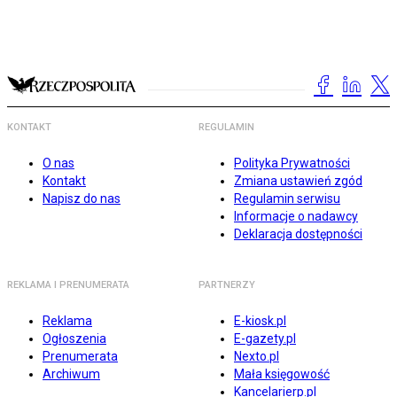
KONTAKT
REGULAMIN
O nas
Polityka Prywatności
Kontakt
Zmiana ustawień zgód
Napisz do nas
Regulamin serwisu
Informacje o nadawcy
Deklaracja dostępności
REKLAMA I PRENUMERATA
PARTNERZY
Reklama
E-kiosk.pl
Ogłoszenia
E-gazety.pl
Prenumerata
Nexto.pl
Archiwum
Mała księgowość
Kancelarierp.pl