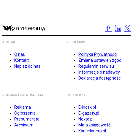
KONTAKT
REGULAMIN
O nas
Polityka Prywatności
Kontakt
Zmiana ustawień zgód
Napisz do nas
Regulamin serwisu
Informacje o nadawcy
Deklaracja dostępności
REKLAMA I PRENUMERATA
PARTNERZY
Reklama
E-kiosk.pl
Ogłoszenia
E-gazety.pl
Prenumerata
Nexto.pl
Archiwum
Mała księgowość
Kancelarierp.pl