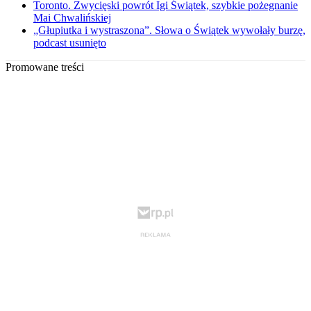
Toronto. Zwycięski powrót Igi Świątek, szybkie pożegnanie
Mai Chwalińskiej
„Głupiutka i wystraszona”. Słowa o Świątek wywołały burzę,
podcast usunięto
Promowane treści