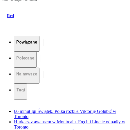
Foto: Fotorzepa/ Piotr Nowak
Red
Powiązane
Polecane
Najnowsze
Tagi
66 minut Igi Świątek. Polka rozbiła Viktoriję Golubić w
Toronto
Hurkacz z awansem w Montrealu. Fręch i Linette odpadły w
Toronto