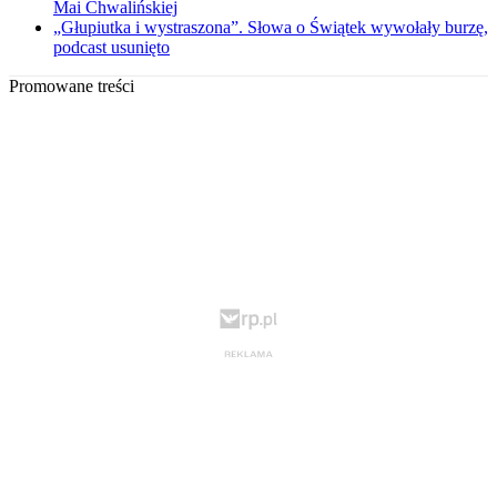
Mai Chwalińskiej
„Głupiutka i wystraszona”. Słowa o Świątek wywołały burzę,
podcast usunięto
Promowane treści