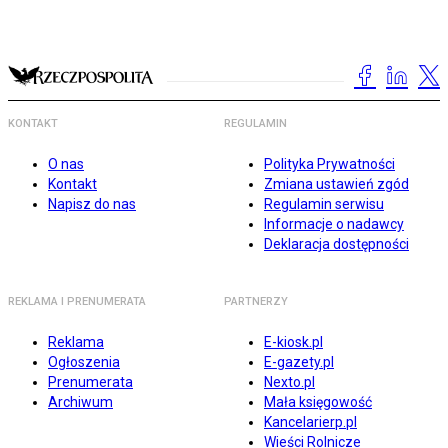
KONTAKT
REGULAMIN
O nas
Polityka Prywatności
Kontakt
Zmiana ustawień zgód
Napisz do nas
Regulamin serwisu
Informacje o nadawcy
Deklaracja dostępności
REKLAMA I PRENUMERATA
PARTNERZY
Reklama
E-kiosk.pl
Ogłoszenia
E-gazety.pl
Prenumerata
Nexto.pl
Archiwum
Mała księgowość
Kancelarierp.pl
Wieści Rolnicze