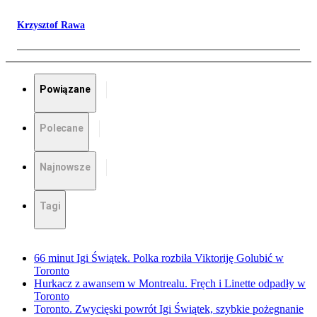
Krzysztof Rawa
Powiązane
Polecane
Najnowsze
Tagi
66 minut Igi Świątek. Polka rozbiła Viktoriję Golubić w
Toronto
Hurkacz z awansem w Montrealu. Fręch i Linette odpadły w
Toronto
Toronto. Zwycięski powrót Igi Świątek, szybkie pożegnanie