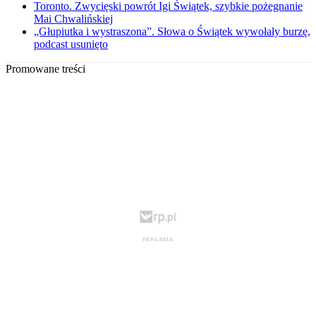
Toronto. Zwycięski powrót Igi Świątek, szybkie pożegnanie
Mai Chwalińskiej
„Głupiutka i wystraszona”. Słowa o Świątek wywołały burzę,
podcast usunięto
Promowane treści