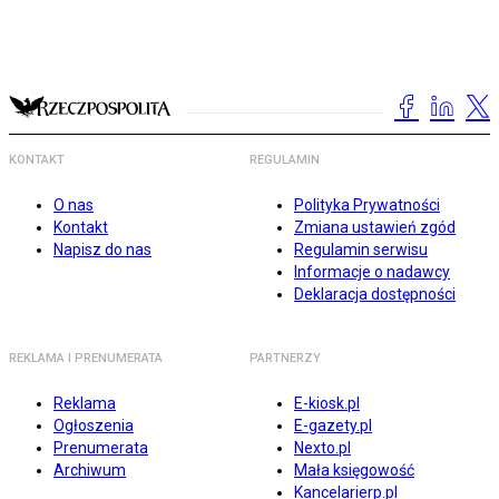
KONTAKT
REGULAMIN
O nas
Polityka Prywatności
Kontakt
Zmiana ustawień zgód
Napisz do nas
Regulamin serwisu
Informacje o nadawcy
Deklaracja dostępności
REKLAMA I PRENUMERATA
PARTNERZY
Reklama
E-kiosk.pl
Ogłoszenia
E-gazety.pl
Prenumerata
Nexto.pl
Archiwum
Mała księgowość
Kancelarierp.pl