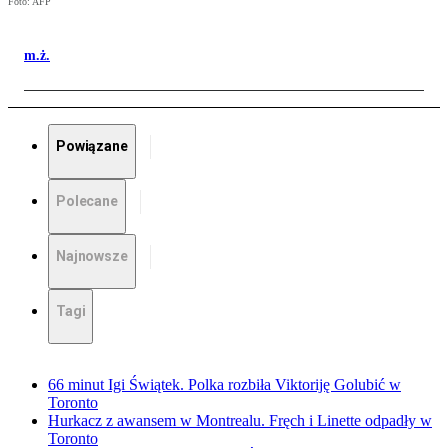
Foto: AFP
m.ż.
Powiązane
Polecane
Najnowsze
Tagi
66 minut Igi Świątek. Polka rozbiła Viktoriję Golubić w
Toronto
Hurkacz z awansem w Montrealu. Fręch i Linette odpadły w
Toronto