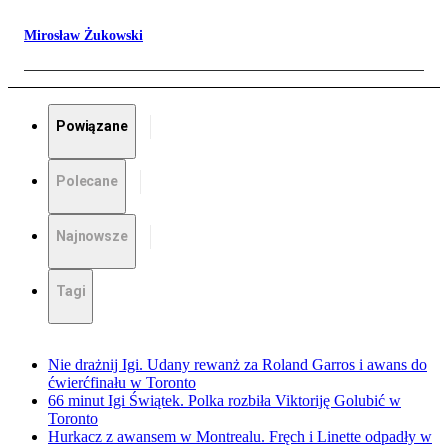
Mirosław Żukowski
Powiązane
Polecane
Najnowsze
Tagi
Nie drażnij Igi. Udany rewanż za Roland Garros i awans do
ćwierćfinału w Toronto
66 minut Igi Świątek. Polka rozbiła Viktoriję Golubić w
Toronto
Hurkacz z awansem w Montrealu. Fręch i Linette odpadły w