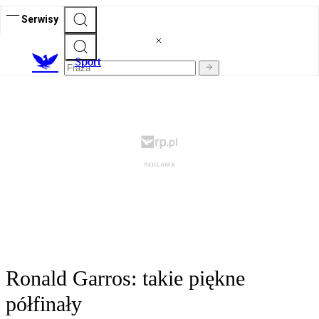
Serwisy
S
port
Ronald Garros: takie piękne
półfinały