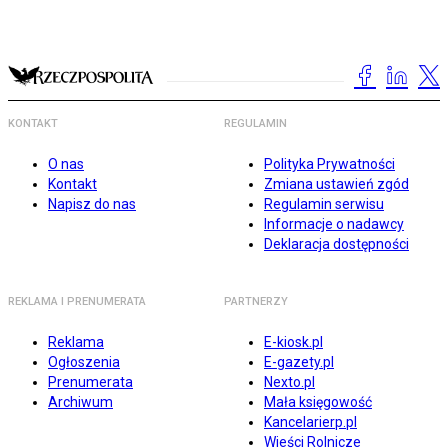
KONTAKT
REGULAMIN
O nas
Polityka Prywatności
Kontakt
Zmiana ustawień zgód
Napisz do nas
Regulamin serwisu
Informacje o nadawcy
Deklaracja dostępności
REKLAMA I PRENUMERATA
PARTNERZY
Reklama
E-kiosk.pl
Ogłoszenia
E-gazety.pl
Prenumerata
Nexto.pl
Archiwum
Mała księgowość
Kancelarierp.pl
Wieści Rolnicze