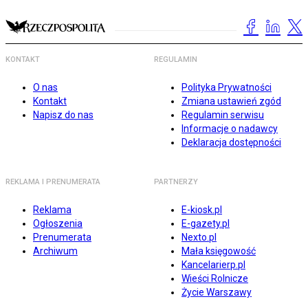
KONTAKT
REGULAMIN
O nas
Polityka Prywatności
Kontakt
Zmiana ustawień zgód
Napisz do nas
Regulamin serwisu
Informacje o nadawcy
Deklaracja dostępności
REKLAMA I PRENUMERATA
PARTNERZY
Reklama
E-kiosk.pl
Ogłoszenia
E-gazety.pl
Prenumerata
Nexto.pl
Archiwum
Mała księgowość
Kancelarierp.pl
Wieści Rolnicze
Życie Warszawy