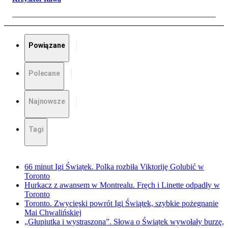
Powiązane
Polecane
Najnowsze
Tagi
66 minut Igi Świątek. Polka rozbiła Viktoriję Golubić w
Toronto
Hurkacz z awansem w Montrealu. Fręch i Linette odpadły w
Toronto
Toronto. Zwycięski powrót Igi Świątek, szybkie pożegnanie
Mai Chwalińskiej
„Głupiutka i wystraszona”. Słowa o Świątek wywołały burzę,